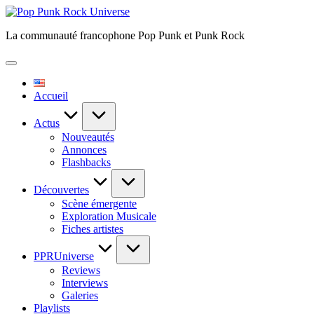
Skip
Pop
to
Punk
La communauté francophone Pop Punk et Punk Rock
content
Rock
Universe
Accueil
Actus
Nouveautés
Annonces
Flashbacks
Découvertes
Scène émergente
Exploration Musicale
Fiches artistes
PPRUniverse
Reviews
Interviews
Galeries
Playlists