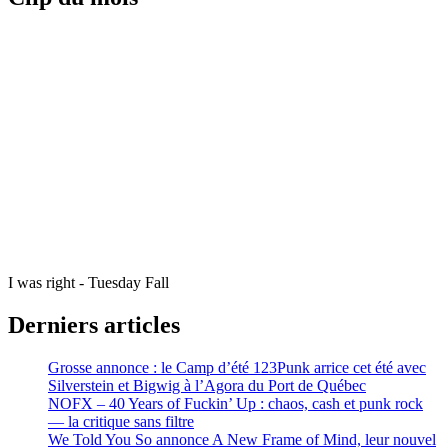
I was right - Tuesday Fall
Derniers articles
Grosse annonce : le Camp d’été 123Punk arrice cet été avec
Silverstein et Bigwig à l’Agora du Port de Québec
NOFX – 40 Years of Fuckin’ Up : chaos, cash et punk rock
— la critique sans filtre
We Told You So annonce A New Frame of Mind, leur nouvel