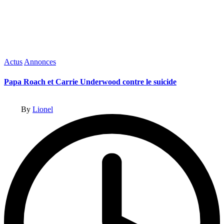
Posted
Actus
Annonces
in
Papa Roach et Carrie Underwood contre le suicide
Posted
By
Lionel
by