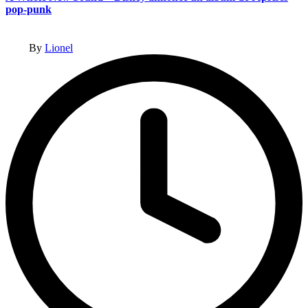
pop-punk
Posted
By
Lionel
by