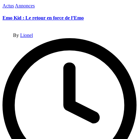
Posted
Actus
Annonces
in
Emo Kid : Le retour en force de l’Emo
Posted
By
Lionel
by