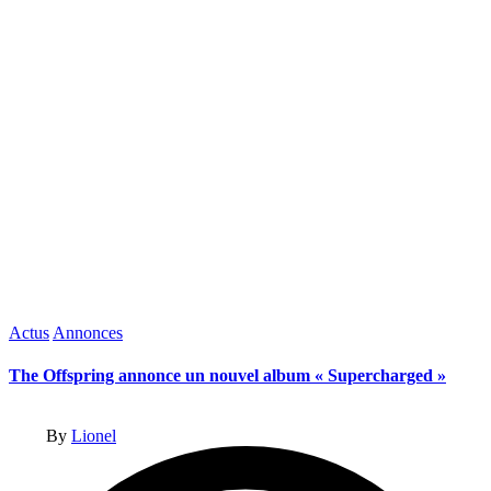
Posted
Actus
Annonces
in
The Offspring annonce un nouvel album « Supercharged »
Posted
By
Lionel
by