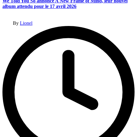
We Told You So annonce A New Frame of Mind, leur nouvel
album attendu pour le 17 avril 2026
Posted
By
Lionel
by