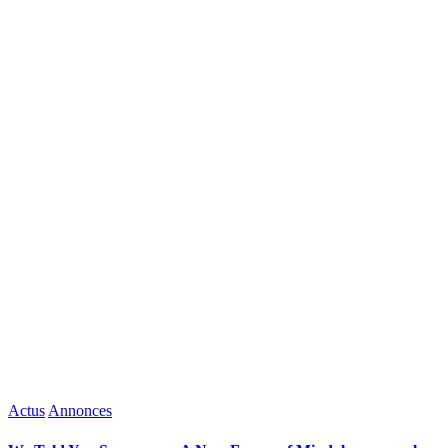
Posted
Actus
Annonces
in