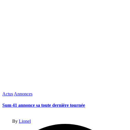
Posted
Actus
Annonces
in
Sum 41 annonce sa toute dernière tournée
Posted
By
Lionel
by