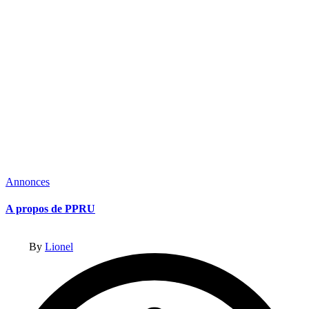
Posted
Annonces
in
A propos de PPRU
Posted
By
Lionel
by