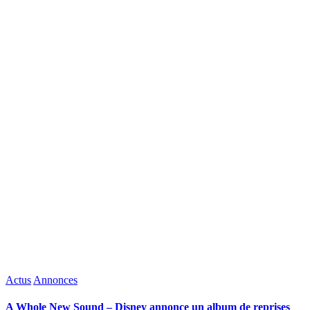
Posted
Actus
Annonces
in
A Whole New Sound – Disney annonce un album de reprises