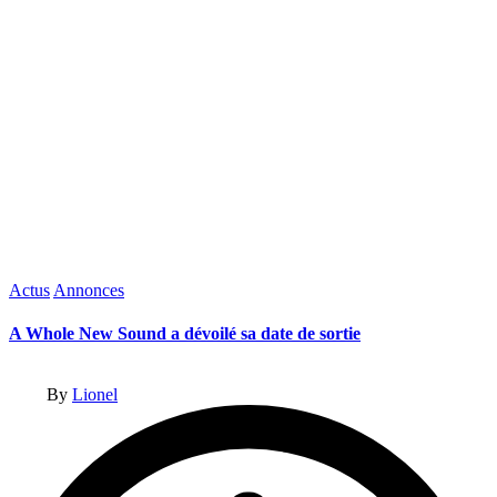
Posted
Actus
Annonces
in
A Whole New Sound a dévoilé sa date de sortie
Posted
By
Lionel
by