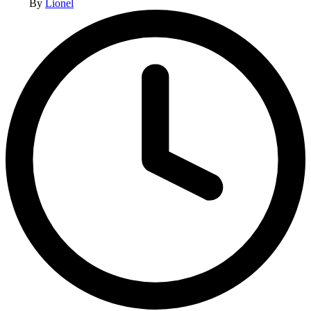
By
Lionel
by