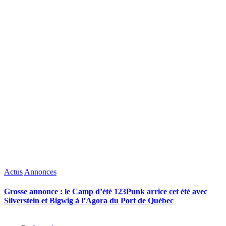
Posted
Actus
Annonces
in
Grosse annonce : le Camp d’été 123Punk arrice cet été avec
Silverstein et Bigwig à l’Agora du Port de Québec
Posted