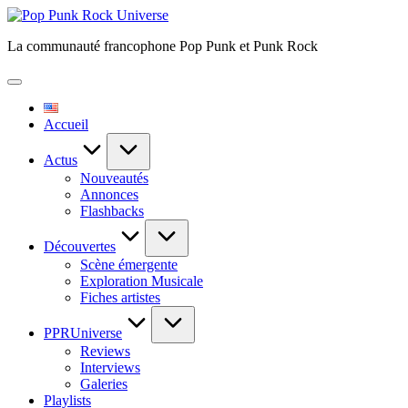
Skip
Pop
to
Punk
La communauté francophone Pop Punk et Punk Rock
content
Rock
Universe
Accueil
Actus
Nouveautés
Annonces
Flashbacks
Découvertes
Scène émergente
Exploration Musicale
Fiches artistes
PPRUniverse
Reviews
Interviews
Galeries
Playlists