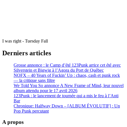
I was right - Tuesday Fall
Derniers articles
Grosse annonce : le Camp d’été 123Punk arrice cet été avec
Silverstein et Bigwig à l’Agora du Port de Québec
NOFX – 40 Years of Fuckin’ Up : chaos, cash et punk rock
— la critique sans filtre
We Told You So annonce A New Frame of Mind, leur nouvel
album attendu pour le 17 avril 2026
123Punk : le lancement de tournée qui a mis le feu à l’Anti
Bar
Chronique: Halfway Down – [ALBUM ÉVOLUTIF] : Un
Pop Punk percutant
A propos