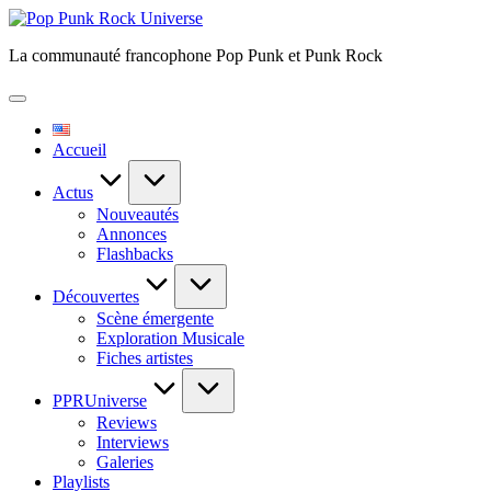
Skip
Pop
to
Punk
La communauté francophone Pop Punk et Punk Rock
content
Rock
Universe
Accueil
Actus
Nouveautés
Annonces
Flashbacks
Découvertes
Scène émergente
Exploration Musicale
Fiches artistes
PPRUniverse
Reviews
Interviews
Galeries
Playlists