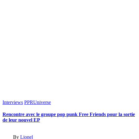
Posted
Interviews
PPRUniverse
in
Rencontre avec le groupe pop punk Free Friends pour la sortie
de leur nouvel EP
Posted
By
Lionel
by