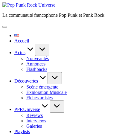
Skip
Pop
to
Punk
La communauté francophone Pop Punk et Punk Rock
content
Rock
Universe
Accueil
Actus
Nouveautés
Annonces
Flashbacks
Découvertes
Scène émergente
Exploration Musicale
Fiches artistes
PPRUniverse
Reviews
Interviews
Galeries
Playlists