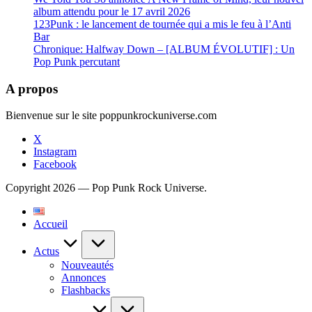
album attendu pour le 17 avril 2026
123Punk : le lancement de tournée qui a mis le feu à l’Anti
Bar
Chronique: Halfway Down – [ALBUM ÉVOLUTIF] : Un
Pop Punk percutant
A propos
Bienvenue sur le site poppunkrockuniverse.com
X
Instagram
Facebook
Copyright 2026 — Pop Punk Rock Universe.
Accueil
Actus
Nouveautés
Annonces
Flashbacks