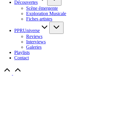
Découvertes
Scène émergente
Exploration Musicale
Fiches artistes
PPRUniverse
Reviews
Interviews
Galeries
Playlists
Contact
Scroll
to
Top