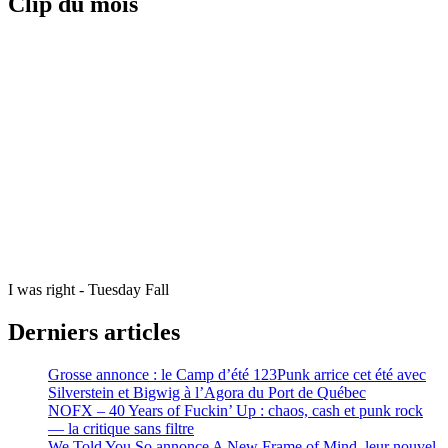
Clip du mois
I was right - Tuesday Fall
Derniers articles
Grosse annonce : le Camp d’été 123Punk arrice cet été avec
Silverstein et Bigwig à l’Agora du Port de Québec
NOFX – 40 Years of Fuckin’ Up : chaos, cash et punk rock
— la critique sans filtre
We Told You So annonce A New Frame of Mind, leur nouvel