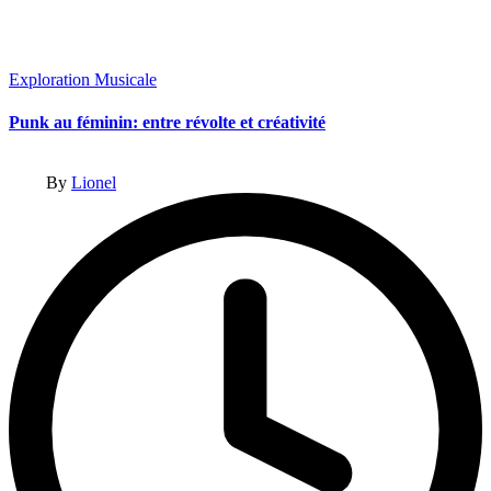
Posted
Exploration Musicale
in
Punk au féminin: entre révolte et créativité
Posted
By
Lionel
by