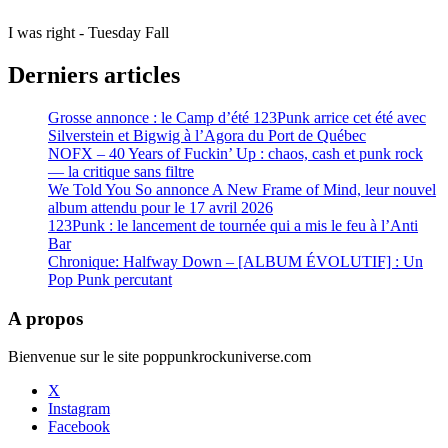
I was right - Tuesday Fall
Derniers articles
Grosse annonce : le Camp d’été 123Punk arrice cet été avec
Silverstein et Bigwig à l’Agora du Port de Québec
NOFX – 40 Years of Fuckin’ Up : chaos, cash et punk rock
— la critique sans filtre
We Told You So annonce A New Frame of Mind, leur nouvel
album attendu pour le 17 avril 2026
123Punk : le lancement de tournée qui a mis le feu à l’Anti
Bar
Chronique: Halfway Down – [ALBUM ÉVOLUTIF] : Un
Pop Punk percutant
A propos
Bienvenue sur le site poppunkrockuniverse.com
X
Instagram
Facebook