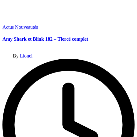
Posted
Actus
Nouveautés
in
Amy Shark et Blink 182 – Tiercé complet
Posted
By
Lionel
by