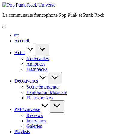
Skip
Pop
to
Punk
La communauté francophone Pop Punk et Punk Rock
content
Rock
Universe
Accueil
Actus
Nouveautés
Annonces
Flashbacks
Découvertes
Scène émergente
Exploration Musicale
Fiches artistes
PPRUniverse
Reviews
Interviews
Galeries
Playlists