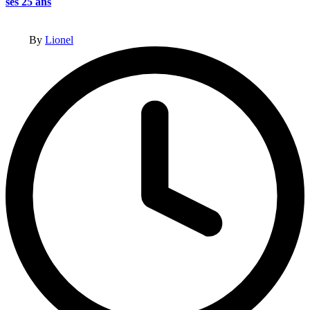
ses 25 ans
Posted
By
Lionel
by