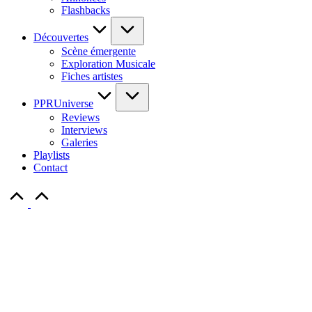
Flashbacks
Découvertes
Scène émergente
Exploration Musicale
Fiches artistes
PPRUniverse
Reviews
Interviews
Galeries
Playlists
Contact
Scroll
to
Top