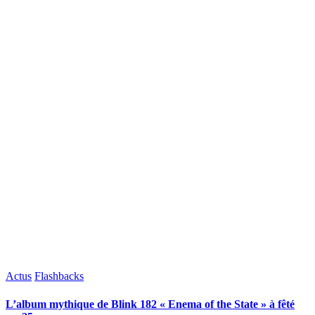
Posted
Actus
Flashbacks
in
L’album mythique de Blink 182 « Enema of the State » à fêté