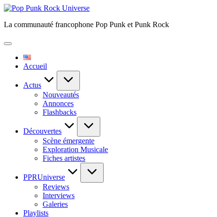
Skip
Pop
to
Punk
La communauté francophone Pop Punk et Punk Rock
content
Rock
Universe
Accueil
Actus
Nouveautés
Annonces
Flashbacks
Découvertes
Scène émergente
Exploration Musicale
Fiches artistes
PPRUniverse
Reviews
Interviews
Galeries
Playlists