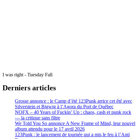
I was right - Tuesday Fall
Derniers articles
Grosse annonce : le Camp d’été 123Punk arrice cet été avec
Silverstein et Bigwig à l’Agora du Port de Québec
NOFX – 40 Years of Fuckin’ Up : chaos, cash et punk rock
— la critique sans filtre
We Told You So annonce A New Frame of Mind, leur nouvel
album attendu pour le 17 avril 2026
123Punk : le lancement de tournée qui a mis le feu à l’Anti