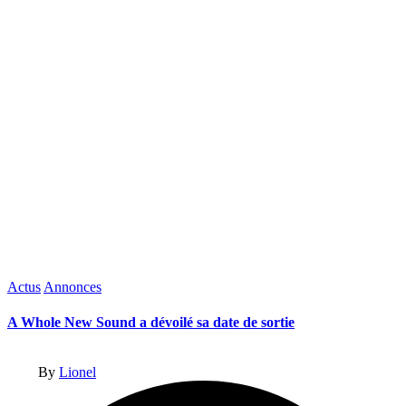
Posted
Actus
Annonces
in
A Whole New Sound a dévoilé sa date de sortie
Posted
By
Lionel
by