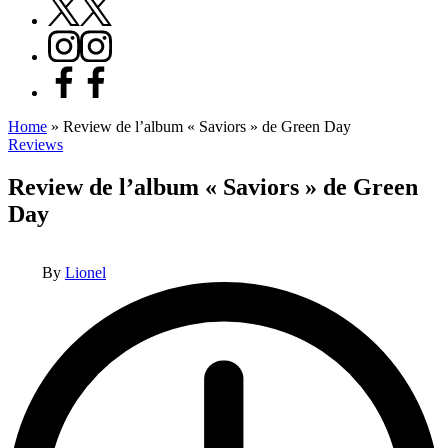
X
Instagram
Facebook
Home
»
Review de l’album « Saviors » de Green Day
Posted
Reviews
in
Review de l’album « Saviors » de Green
Day
Posted
By
Lionel
by