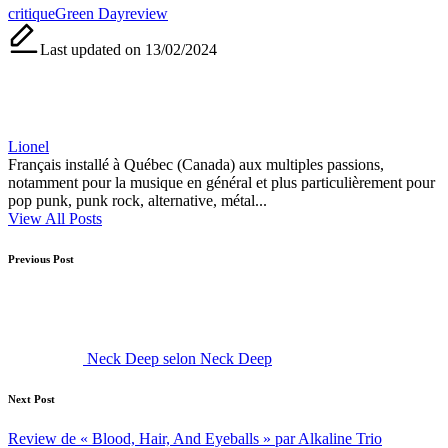
Tags:
critique
Green Day
review
Last updated on 13/02/2024
Lionel
Français installé à Québec (Canada) aux multiples passions,
notamment pour la musique en général et plus particulièrement pour
pop punk, punk rock, alternative, métal...
View All Posts
Post
Previous Post
navigation
Neck Deep selon Neck Deep
Next Post
Review de « Blood, Hair, And Eyeballs » par Alkaline Trio