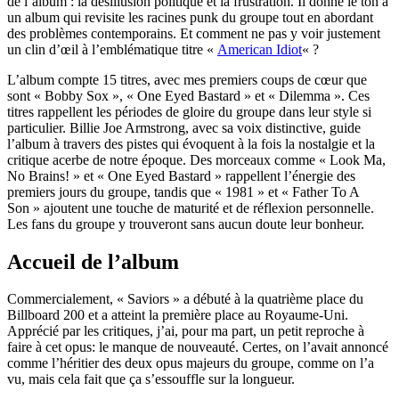
de l’album : la désillusion politique et la frustration. Il donne le ton à
un album qui revisite les racines punk du groupe tout en abordant
des problèmes contemporains. Et comment ne pas y voir justement
un clin d’œil à l’emblématique titre «
American Idiot
« ?
L’album compte 15 titres, avec mes premiers coups de cœur que
sont « Bobby Sox », « One Eyed Bastard » et « Dilemma ». Ces
titres rappellent les périodes de gloire du groupe dans leur style si
particulier. Billie Joe Armstrong, avec sa voix distinctive, guide
l’album à travers des pistes qui évoquent à la fois la nostalgie et la
critique acerbe de notre époque. Des morceaux comme « Look Ma,
No Brains! » et « One Eyed Bastard » rappellent l’énergie des
premiers jours du groupe, tandis que « 1981 » et « Father To A
Son » ajoutent une touche de maturité et de réflexion personnelle.
Les fans du groupe y trouveront sans aucun doute leur bonheur.
Accueil de l’album
Commercialement, « Saviors » a débuté à la quatrième place du
Billboard 200 et a atteint la première place au Royaume-Uni.
Apprécié par les critiques, j’ai, pour ma part, un petit reproche à
faire à cet opus: le manque de nouveauté. Certes, on l’avait annoncé
comme l’héritier des deux opus majeurs du groupe, comme on l’a
vu, mais cela fait que ça s’essouffle sur la longueur.