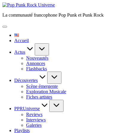
Skip
Pop
to
Punk
La communauté francophone Pop Punk et Punk Rock
content
Rock
Universe
Accueil
Actus
Nouveautés
Annonces
Flashbacks
Découvertes
Scène émergente
Exploration Musicale
Fiches artistes
PPRUniverse
Reviews
Interviews
Galeries
Playlists